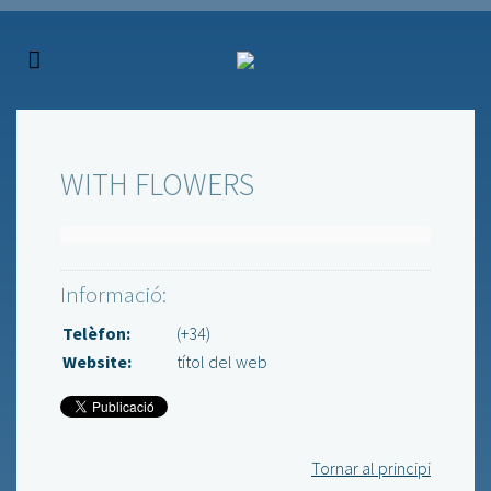
WITH FLOWERS
Informació:
Telèfon:
(+34)
Website:
títol del web
Tornar al principi