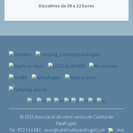
Dissabtes de 09 a 12 hores
© 2015 Associació de veïns i amics de Calella de
Palafrugell.
Tel.: 972 614 081 -
avac@calelladepalafrugell.cat
Avís