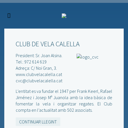
CLUB DE VELA CALELLA
President: Sr. Joan Alsina.
Tel.: 972 614 619
Adreça: C/ Noi Gran, 3.
www.clubvelacalella.cat
cvc@clubvelacalella.cat
L’entitat es va fundar el 1947 per Frank Keerl, Rafael
Jiménez i Josep Mª Juanola amb la idea bàsica de
fomentar la vela i organitzar regates. El Club
compta en l’actualitat amb 502 associats.
CONTINUAR LLEGINT