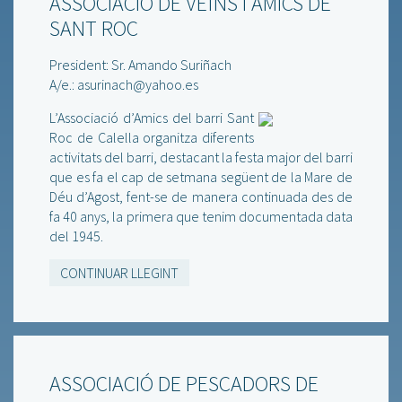
ASSOCIACIÓ DE VEÏNS I AMICS DE
SANT ROC
President: Sr. Amando Suriñach
A/e.: asurinach@yahoo.es
L’Associació d’Amics del barri Sant
Roc de Calella organitza diferents
activitats del barri, destacant la festa major del barri
que es fa el cap de setmana següent de la Mare de
Déu d’Agost, fent-se de manera continuada des de
fa 40 anys, la primera que tenim documentada data
del 1945.
CONTINUAR LLEGINT
ASSOCIACIÓ DE PESCADORS DE