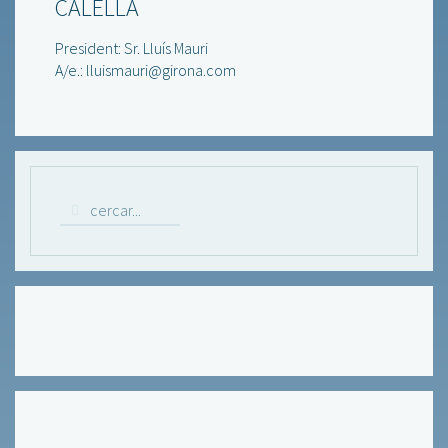
CALELLA
President: Sr. Lluís Mauri
A/e.: lluismauri@girona.com