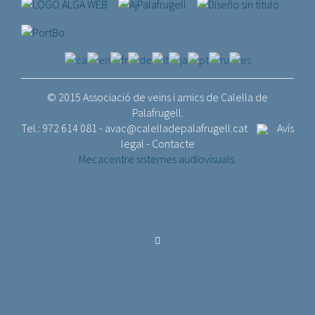
© 2015 Associació de veïns i amics de Calella de
Palafrugell.
Tel.: 972 614 081 -
avac@calelladepalafrugell.cat
Avís
legal
-
Contacte
Mecacentre sistemes audiovisuals.