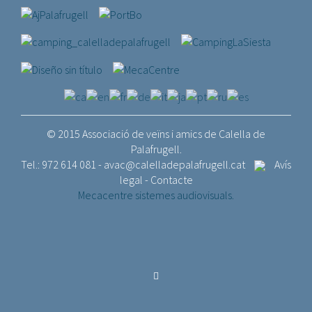
© 2015 Associació de veïns i amics de Calella de
Palafrugell.
Tel.: 972 614 081 -
avac@calelladepalafrugell.cat
Avís
legal
-
Contacte
Mecacentre sistemes audiovisuals.