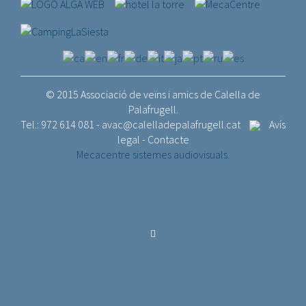
© 2015 Associació de veïns i amics de Calella de
Palafrugell.
Tel.: 972 614 081 -
avac@calelladepalafrugell.cat
Avís
legal
-
Contacte
Mecacentre sistemes audiovisuals.