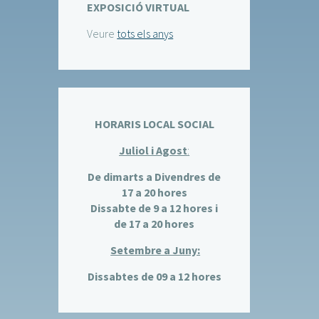
EXPOSICIÓ VIRTUAL
Veure
tots els anys
HORARIS LOCAL SOCIAL
Juliol i Agost
:
De dimarts a Divendres de
17 a 20 hores
Dissabte de 9 a 12 hores i
de 17 a 20 hores
Setembre a Juny:
Dissabtes de 09 a 12 hores