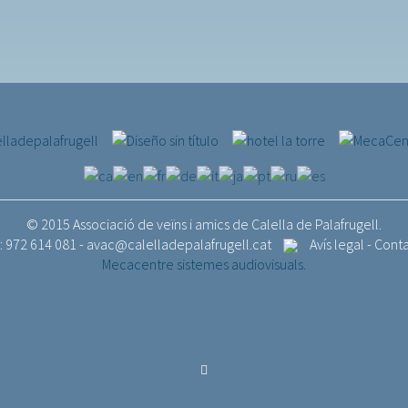
© 2015 Associació de veïns i amics de Calella de Palafrugell.
.: 972 614 081 -
avac@calelladepalafrugell.cat
Avís legal
-
Cont
Mecacentre sistemes audiovisuals.