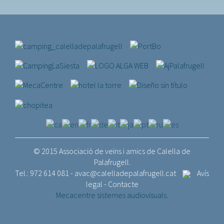
© 2015 Associació de veïns i amics de Calella de
Palafrugell.
Tel.: 972 614 081 -
avac@calelladepalafrugell.cat
Avís
legal
-
Contacte
Mecacentre sistemes audiovisuals.