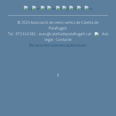
© 2015 Associació de veïns i amics de Calella de
Palafrugell.
Tel.: 972 614 081 -
avac@calelladepalafrugell.cat
Avís
legal
-
Contacte
Mecacentre sistemes audiovisuals.